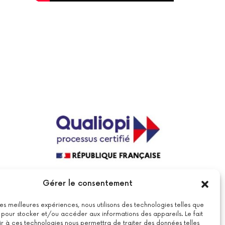
La certification qualité a été délivrée au
Gérer le consentement
titre de la catégorie suivante : actions
de formations.
Voir le certificat
 les meilleures expériences, nous utilisons des technologies telles que
 pour stocker et/ou accéder aux informations des appareils. Le fait
r à ces technologies nous permettra de traiter des données telles