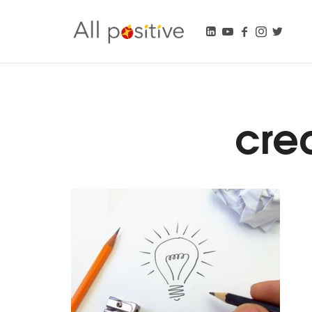
All Positive
"L'énergie pour se réinventer."
crea