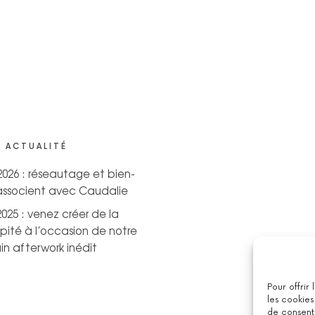
 ACTUALITÉ
 2026 : réseautage et bien-
’associent avec Caudalie
2025 : venez créer de la
pité à l’occasion de notre
n afterwork inédit
Pour offrir
les cookies
de consenti