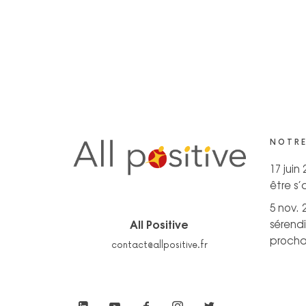
NOTRE
17 juin
être s
5 nov. 
All Positive
sérendi
prochai
contact@allpositive.fr