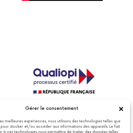
La certification qualité a été délivrée au
Gérer le consentement
titre de la catégorie suivante : actions
de formations.
Voir le certificat
 les meilleures expériences, nous utilisons des technologies telles que
 pour stocker et/ou accéder aux informations des appareils. Le fait
r à ces technologies nous permettra de traiter des données telles