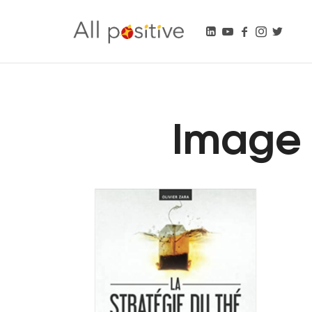
All Positive
"L'énergie pour se réinventer."
Image l