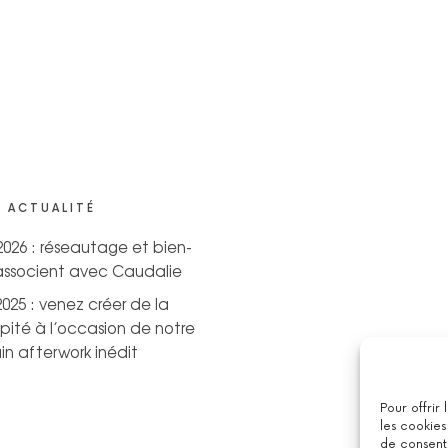
 ACTUALITÉ
 2026 : réseautage et bien-
’associent avec Caudalie
2025 : venez créer de la
pité à l’occasion de notre
n afterwork inédit
Pour offrir
les cookies
de consenti