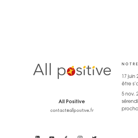
NOTRE
17 juin
être s
5 nov. 
All Positive
sérendi
prochai
contact@allpositive.fr