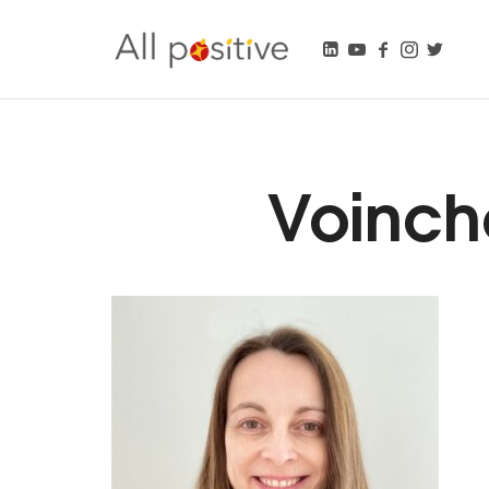
All Positive
"L'énergie pour se réinventer."
Voinch