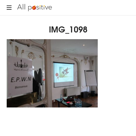
All
"L'énergie
Positive
IMG_1098
pour
se
réinventer."