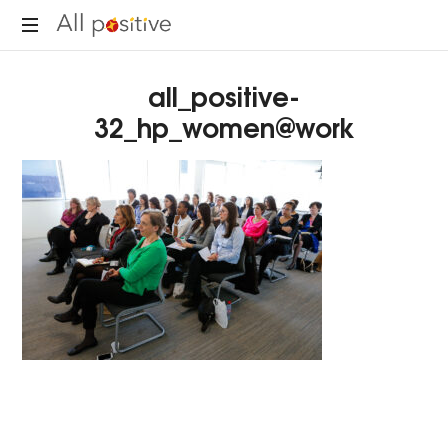
All
"L'énergie
Positive
all_positive-
pour
se
32_hp_women@work
réinventer."