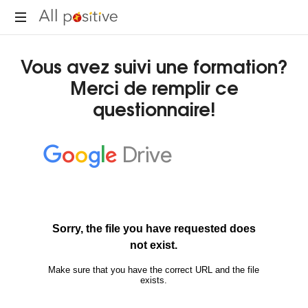
All
"L'énergie
Positive
Vous avez suivi une formation?
pour
se
Merci de remplir ce
réinventer."
questionnaire!