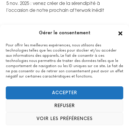
5 nov. 2025 : venez créer de la sérendipité à
l’occasion de notre prochain afterwork inédit
Gérer le consentement
Pour offrir les meilleures expériences, nous utilisons des
technologies telles que les cookies pour stocker et/ou accéder
aux informations des appareils. Le fait de consentir à ces
technologies nous permettra de traiter des données telles que le
comportement de navigation ou les ID uniques sur ce site. Le fait de
ne pas consentir ou de retirer son consentement peut avoir un effet
négatif sur certaines caractéristiques et fonctions.
La certification qualité a été délivrée au titre de la catégorie
suivante : actions de formations.
Voir le certificat
ACCEPTER
REFUSER
2022 All Positive – Tous droits réservés –
Contact
–
Mentions
VOIR LES PRÉFÉRENCES
légales
– Design : Woyo –
formation & agence WordPress