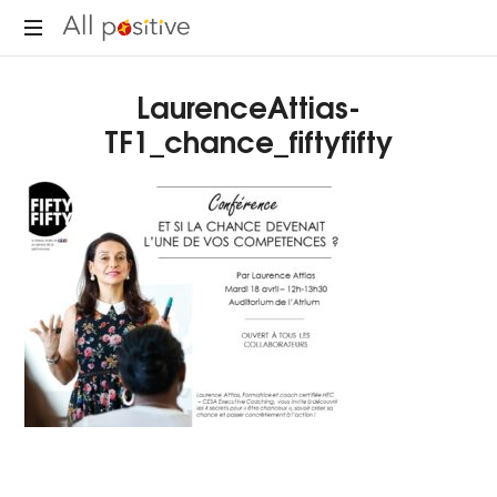
All
"L'énergie
Positive
LaurenceAttias-
pour
se
TF1_chance_fiftyfifty
réinventer."