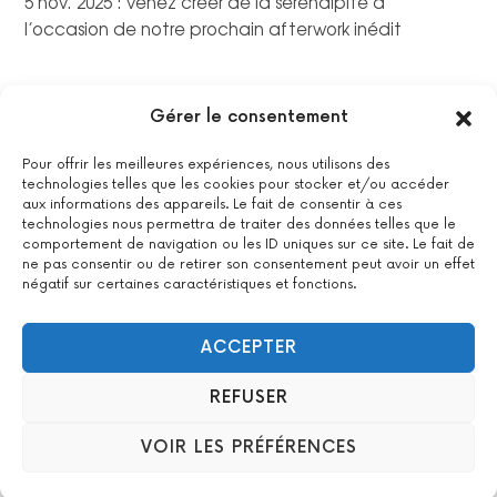
5 nov. 2025 : venez créer de la sérendipité à
l’occasion de notre prochain afterwork inédit
Gérer le consentement
Pour offrir les meilleures expériences, nous utilisons des
technologies telles que les cookies pour stocker et/ou accéder
aux informations des appareils. Le fait de consentir à ces
technologies nous permettra de traiter des données telles que le
comportement de navigation ou les ID uniques sur ce site. Le fait de
ne pas consentir ou de retirer son consentement peut avoir un effet
négatif sur certaines caractéristiques et fonctions.
La certification qualité a été délivrée au titre de la catégorie
suivante : actions de formations.
Voir le certificat
ACCEPTER
REFUSER
2022 All Positive – Tous droits réservés –
Contact
–
Mentions
VOIR LES PRÉFÉRENCES
légales
– Design : Woyo –
formation & agence WordPress