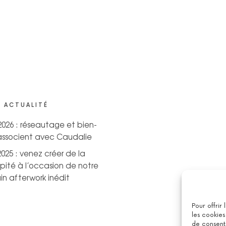
 ACTUALITÉ
 2026 : réseautage et bien-
’associent avec Caudalie
2025 : venez créer de la
pité à l’occasion de notre
n afterwork inédit
Pour offrir
les cookies
de consenti