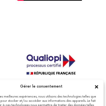
La certification qualité a été délivrée au
Gérer le consentement
titre de la catégorie suivante : actions
de formations.
Voir le certificat
 les meilleures expériences, nous utilisons des technologies telles que
 pour stocker et/ou accéder aux informations des appareils. Le fait
r à ces technologies nous permettra de traiter des données telles