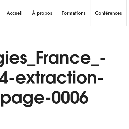
Accueil
À propos
Formations
Conférences
gies_France_-
4-extraction-
n_page-0006