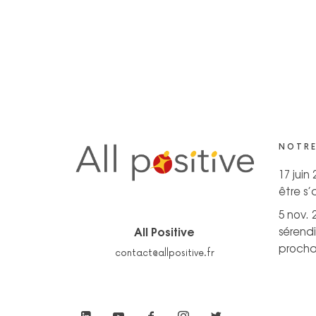
NOTRE
17 juin
être s
5 nov. 
All Positive
sérendi
prochai
contact@allpositive.fr