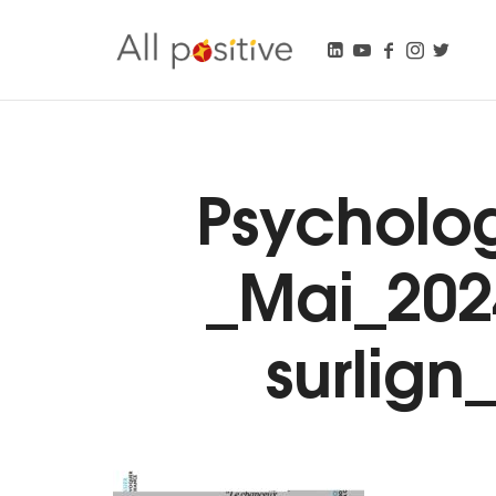
All Positive
"L'énergie pour se réinventer."
Psycholo
_Mai_202
surlig