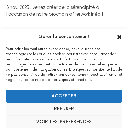
5 nov. 2025 : venez créer de la sérendipité à
l’occasion de notre prochain afterwork inédit
Gérer le consentement
Pour offrir les meilleures expériences, nous utilisons des
technologies telles que les cookies pour stocker et/ou accéder
aux informations des appareils. Le fait de consentir à ces
technologies nous permettra de traiter des données telles que le
comportement de navigation ou les ID uniques sur ce site. Le fait de
ne pas consentir ou de retirer son consentement peut avoir un effet
négatif sur certaines caractéristiques et fonctions.
La certification qualité a été délivrée au titre de la catégorie
suivante : actions de formations.
Voir le certificat
ACCEPTER
REFUSER
2022 All Positive – Tous droits réservés –
Contact
–
Mentions
VOIR LES PRÉFÉRENCES
légales
– Design : Woyo –
formation & agence WordPress