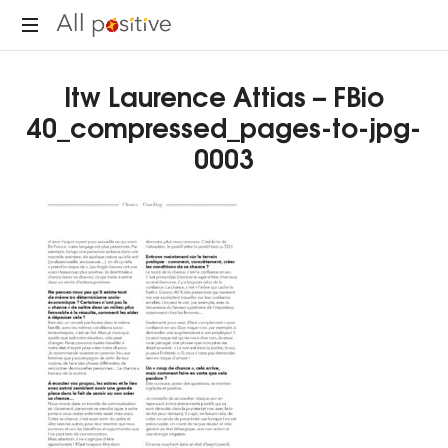
All
"L'énergie
Positive
Itw Laurence Attias – FBio
pour
se
40_compressed_pages-to-jpg-
réinventer."
0003