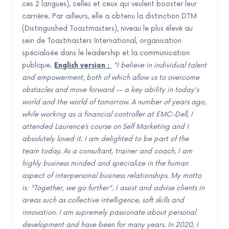
ces 2 langues), celles et ceux qui veulent booster leur
carrière. Par ailleurs, elle a obtenu la distinction DTM
(Distinguished Toastmasters), niveau le plus élevé au
sein de Toastmasters International, organisation
spécialisée dans le leadership et la communication
publique.
English version :
"I believe in individual talent
and empowerment, both of which allow us to overcome
obstacles and move forward -- a key ability in today's
world and the world of tomorrow.
A number of years ago,
while working as a financial controller at EMC-Dell, I
attended Laurence’s course on Self Marketing and I
absolutely loved it. I am delighted to be part of the
team today.
As a consultant, trainer and coach, I am
highly business minded and specialize in the human
aspect of interpersonal business relationships. My motto
is: "Together, we go further". I assist and advise clients in
areas such as collective intelligence, soft skills and
innovation. I am supremely passionate about personal
development and have been for many years. In 2020, I