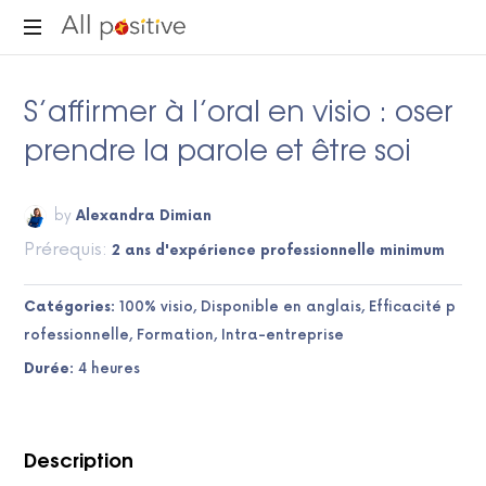
All
"L'énergie
Positive
pour
S’affirmer à l’oral en visio : oser
se
prendre la parole et être soi
réinventer."
by
Alexandra Dimian
Prérequis:
2 ans d'expérience professionnelle minimum
Catégories
100% visio
Disponible en anglais
Efficacité p
rofessionnelle
Formation
Intra-entreprise
Durée
4 heures
Description