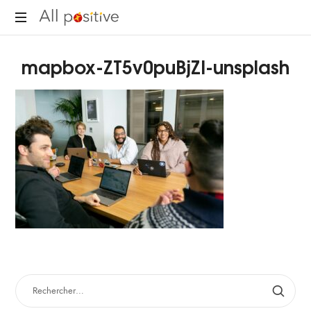
All
"L'énergie
Positive
mapbox-ZT5v0puBjZI-unsplash
pour
se
réinventer."
RECHERCHER :