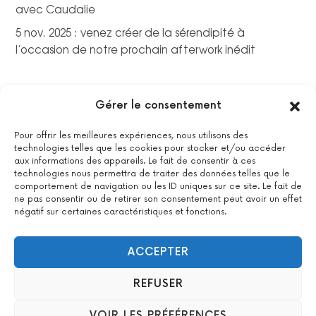
avec Caudalie
5 nov. 2025 : venez créer de la sérendipité à
l’occasion de notre prochain afterwork inédit
Gérer le consentement
Pour offrir les meilleures expériences, nous utilisons des
technologies telles que les cookies pour stocker et/ou accéder
aux informations des appareils. Le fait de consentir à ces
technologies nous permettra de traiter des données telles que le
comportement de navigation ou les ID uniques sur ce site. Le fait de
ne pas consentir ou de retirer son consentement peut avoir un effet
négatif sur certaines caractéristiques et fonctions.
La certification qualité a été délivrée au titre de la catégorie
suivante : actions de formations.
Voir le certificat
ACCEPTER
REFUSER
2022 All Positive – Tous droits réservés –
Contact
–
Mentions
VOIR LES PRÉFÉRENCES