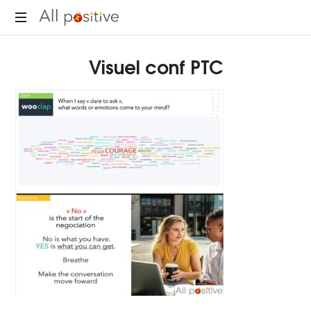
All
"L'énergie
Positive
Visuel conf PTC
pour
se
réinventer."