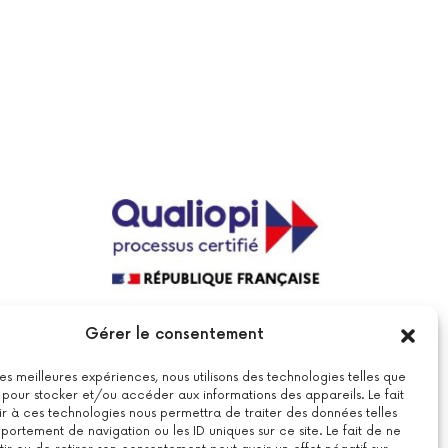
La certification qualité a été délivrée au
Gérer le consentement
titre de la catégorie suivante : actions
de formations.
Voir le certificat
 les meilleures expériences, nous utilisons des technologies telles que
 pour stocker et/ou accéder aux informations des appareils. Le fait
r à ces technologies nous permettra de traiter des données telles
ortement de navigation ou les ID uniques sur ce site. Le fait de ne