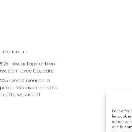
 ACTUALITÉ
 2026 : réseautage et bien-
’associent avec Caudalie
2025 : venez créer de la
pité à l’occasion de notre
n afterwork inédit
Pour offrir
les cookies
de consenti
que le comp