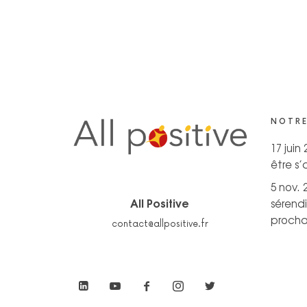
NOTRE
17 juin
être s
5 nov. 
All Positive
sérendi
prochai
contact@allpositive.fr