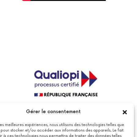
La certification qualité a été délivrée au
Gérer le consentement
titre de la catégorie suivante : actions
de formations.
Voir le certificat
 les meilleures expériences, nous utilisons des technologies telles que
 pour stocker et/ou accéder aux informations des appareils. Le fait
r à ces technologies nous permettra de traiter des données telles