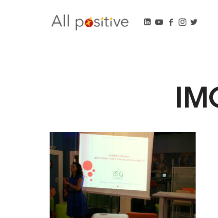
All Positive
"L'énergie pour se réinventer."
IM