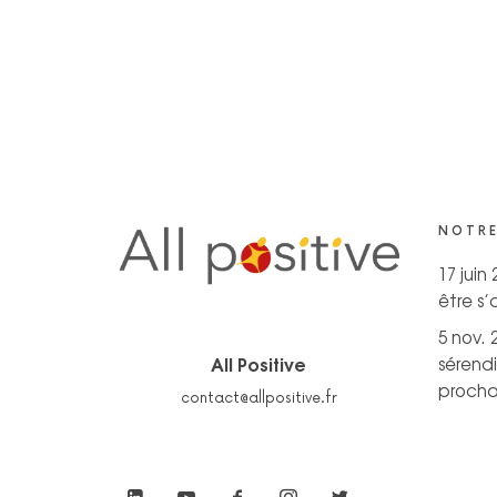
NOTRE
17 juin
être s
5 nov. 
All Positive
sérendi
prochai
contact@allpositive.fr