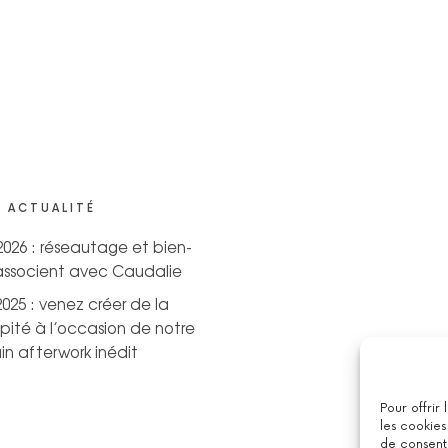
 ACTUALITÉ
 2026 : réseautage et bien-
’associent avec Caudalie
2025 : venez créer de la
pité à l’occasion de notre
n afterwork inédit
Pour offrir
les cookies
de consenti