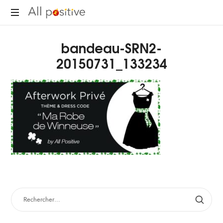
All
"L'énergie
Positive
bandeau-SRN2-
pour
se
20150731_133234
réinventer."
RECHERCHER :