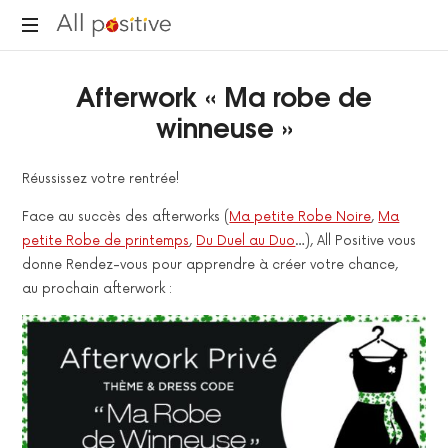
All
"L'énergie
Positive
Afterwork « Ma robe de
pour
se
winneuse »
réinventer."
Réussissez votre rentrée!
Face au succès des afterworks (
Ma petite Robe Noire
,
Ma
petite Robe de printemps
,
Du Duel au Duo
…), All Positive vous
donne Rendez-vous pour apprendre à créer votre chance,
au prochain afterwork :