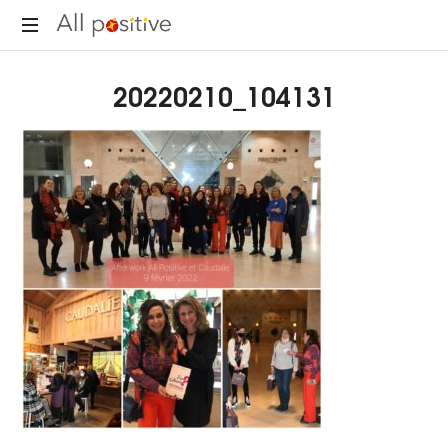
All
"L'énergie
Positive
20220210_104131
pour
se
réinventer."