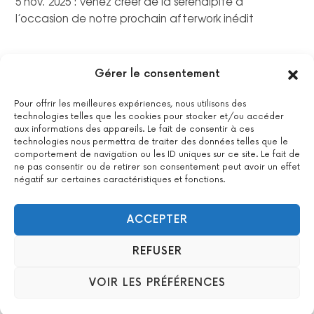
5 nov. 2025 : venez créer de la sérendipité à
l’occasion de notre prochain afterwork inédit
Gérer le consentement
Pour offrir les meilleures expériences, nous utilisons des
technologies telles que les cookies pour stocker et/ou accéder
aux informations des appareils. Le fait de consentir à ces
technologies nous permettra de traiter des données telles que le
comportement de navigation ou les ID uniques sur ce site. Le fait de
ne pas consentir ou de retirer son consentement peut avoir un effet
négatif sur certaines caractéristiques et fonctions.
La certification qualité a été délivrée au titre de la catégorie
suivante : actions de formations.
Voir le certificat
ACCEPTER
REFUSER
2022 All Positive – Tous droits réservés –
Contact
–
Mentions
VOIR LES PRÉFÉRENCES
légales
– Design : Woyo –
formation & agence WordPress