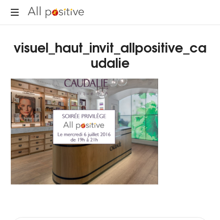
All
"L'énergie
Positive
visuel_haut_invit_allpositive_ca
pour
se
udalie
réinventer."