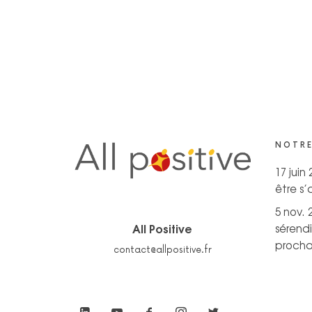
NOTRE
17 juin
être s
5 nov. 
All Positive
sérendi
prochai
contact@allpositive.fr