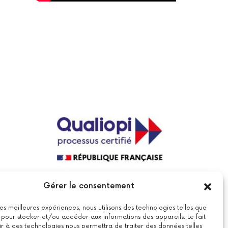
La certification qualité a été délivrée au
Gérer le consentement
titre de la catégorie suivante : actions
de formations.
Voir le certificat
 les meilleures expériences, nous utilisons des technologies telles que
 pour stocker et/ou accéder aux informations des appareils. Le fait
r à ces technologies nous permettra de traiter des données telles