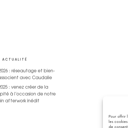
 ACTUALITÉ
 2026 : réseautage et bien-
’associent avec Caudalie
2025 : venez créer de la
pité à l’occasion de notre
n afterwork inédit
Pour offrir
les cookies
de consenti