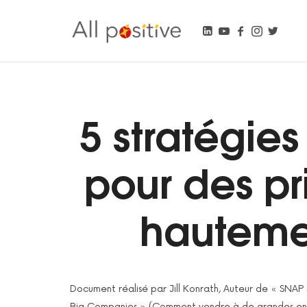
All Positive
"L'énergie pour se réinventer."
5 stratégie
pour des pr
hauteme
Document réalisé par Jill Konrath, Auteur de « SNAP 
Big Companies » (Comment vendre à de grandes ent