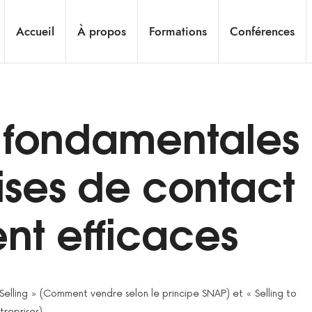
Accueil
À propos
Formations
Conférences
s fondamentales
ises de contact
nt efficaces
Selling » (Comment vendre selon le principe SNAP) et « Selling to
reprises).