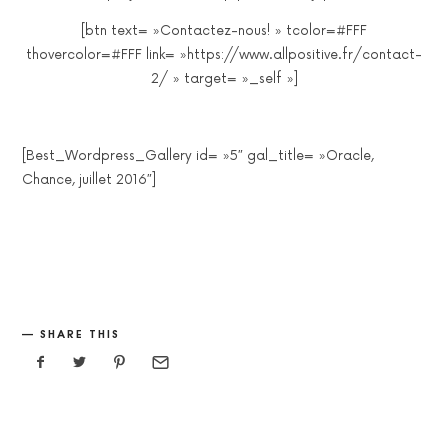
[btn text= »Contactez-nous! » tcolor=#FFF
thovercolor=#FFF link= »https://www.allpositive.fr/contact-
2/ » target= »_self »]
[Best_Wordpress_Gallery id= »5″ gal_title= »Oracle,
Chance, juillet 2016″]
SHARE THIS