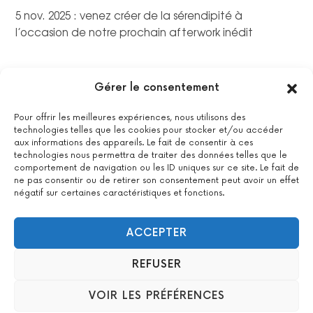
5 nov. 2025 : venez créer de la sérendipité à
l’occasion de notre prochain afterwork inédit
Gérer le consentement
Pour offrir les meilleures expériences, nous utilisons des
technologies telles que les cookies pour stocker et/ou accéder
aux informations des appareils. Le fait de consentir à ces
technologies nous permettra de traiter des données telles que le
comportement de navigation ou les ID uniques sur ce site. Le fait de
ne pas consentir ou de retirer son consentement peut avoir un effet
négatif sur certaines caractéristiques et fonctions.
La certification qualité a été délivrée au titre de la catégorie
suivante : actions de formations.
Voir le certificat
ACCEPTER
REFUSER
2022 All Positive – Tous droits réservés –
Contact
–
Mentions
VOIR LES PRÉFÉRENCES
légales
– Design : Woyo –
formation & agence WordPress