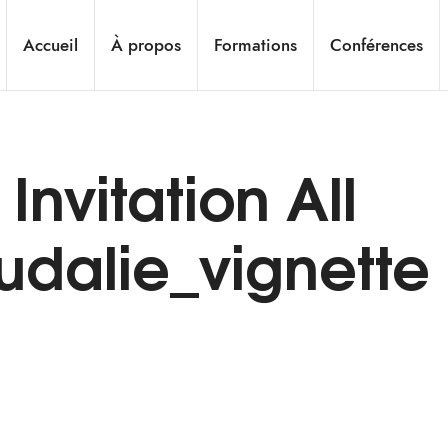
Accueil
À propos
Formations
Conférences
Invitation All
udalie_vignette