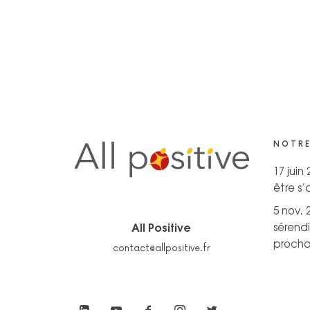
NOTRE
17 juin
être s
5 nov. 
All Positive
sérendi
prochai
contact@allpositive.fr