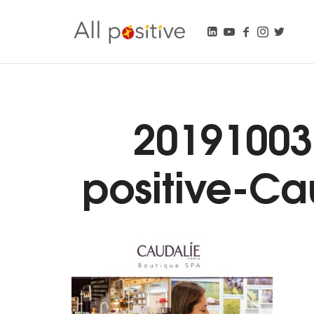
All Positive
"L'énergie pour se réinventer."
20191003 
positive-Ca