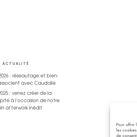
 ACTUALITÉ
 2026 : réseautage et bien-
’associent avec Caudalie
2025 : venez créer de la
pité à l’occasion de notre
n afterwork inédit
Pour offrir
les cookies
de consenti