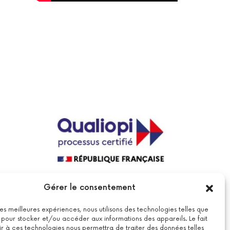
La certification qualité a été délivrée au
Gérer le consentement
titre de la catégorie suivante : actions
de formations.
Voir le certificat
 les meilleures expériences, nous utilisons des technologies telles que
 pour stocker et/ou accéder aux informations des appareils. Le fait
r à ces technologies nous permettra de traiter des données telles