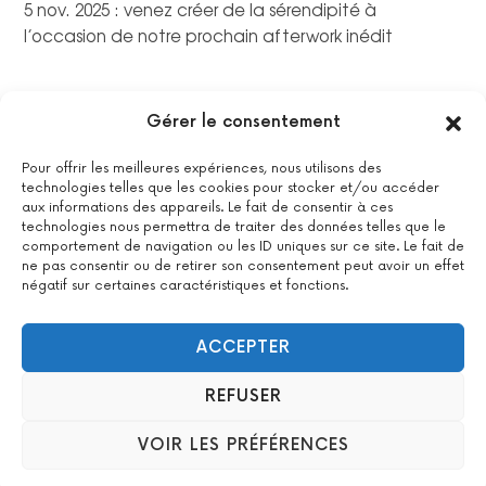
5 nov. 2025 : venez créer de la sérendipité à
l’occasion de notre prochain afterwork inédit
Gérer le consentement
Pour offrir les meilleures expériences, nous utilisons des
technologies telles que les cookies pour stocker et/ou accéder
aux informations des appareils. Le fait de consentir à ces
technologies nous permettra de traiter des données telles que le
comportement de navigation ou les ID uniques sur ce site. Le fait de
ne pas consentir ou de retirer son consentement peut avoir un effet
négatif sur certaines caractéristiques et fonctions.
La certification qualité a été délivrée au titre de la catégorie
suivante : actions de formations.
Voir le certificat
ACCEPTER
REFUSER
2022 All Positive – Tous droits réservés –
Contact
–
Mentions
VOIR LES PRÉFÉRENCES
légales
– Design : Woyo –
formation & agence WordPress