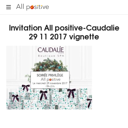
All
"L'énergie
Positive
Invitation All positive-Caudalie
pour
se
29 11 2017 vignette
réinventer."