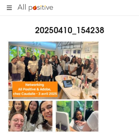
All
"L'énergie
Positive
20250410_154238
pour
se
réinventer."