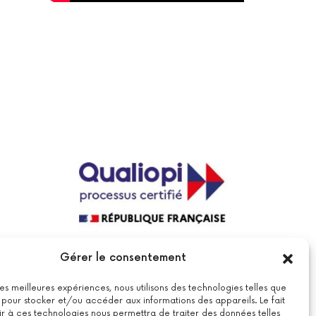
La certification qualité a été délivrée au
Gérer le consentement
titre de la catégorie suivante : actions
de formations.
Voir le certificat
 les meilleures expériences, nous utilisons des technologies telles que
 pour stocker et/ou accéder aux informations des appareils. Le fait
r à ces technologies nous permettra de traiter des données telles