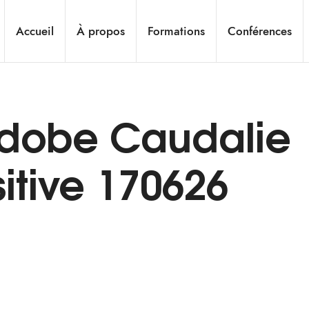
Accueil
À propos
Formations
Conférences
 Adobe Caudalie
sitive 170626