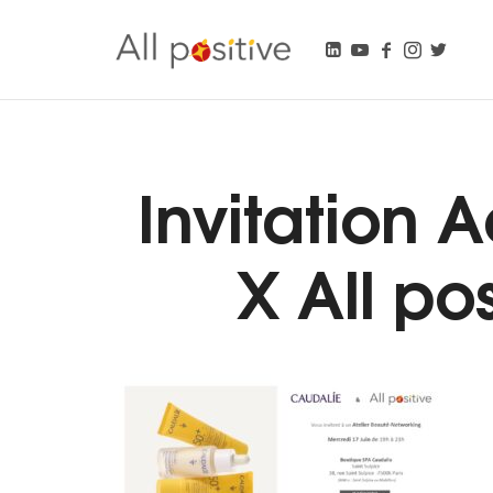
All Positive
"L'énergie pour se réinventer."
Invitation
X All po