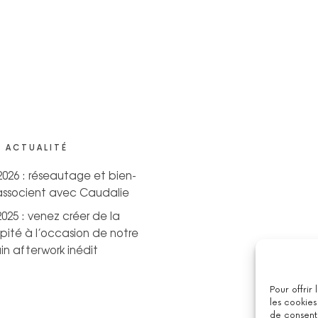
 ACTUALITÉ
 2026 : réseautage et bien-
’associent avec Caudalie
2025 : venez créer de la
pité à l’occasion de notre
n afterwork inédit
Pour offrir
les cookies
de consenti