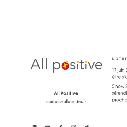
NOTRE
17 juin
être s
5 nov. 
All Positive
sérendi
prochai
contact@allpositive.fr