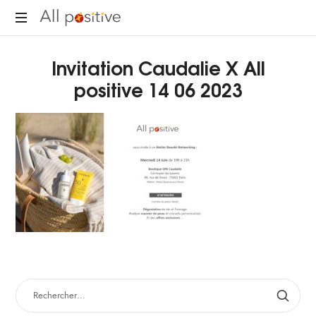
All
"L'énergie
Positive
Invitation Caudalie X All
pour
se
positive 14 06 2023
réinventer."
RECHERCHER :