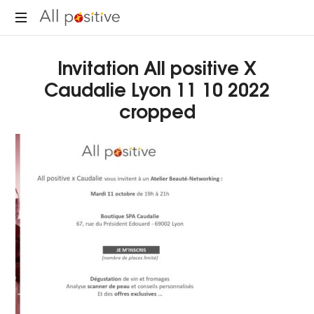
All
"L'énergie
Positive
Invitation All positive X
pour
se
Caudalie Lyon 11 10 2022
réinventer."
cropped