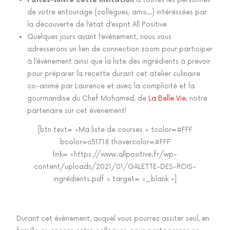
Faites-suivre cette invitation
à toutes les personnes
de votre entourage (collègues, amis…) intéréssées par
la découverte de l’état d’esprit All Positive
Quelques jours avant l’evènement, nous vous
adresserons un lien de connection zoom pour participer
à l’évènement ainsi que la liste des ingrédients à prévoir
pour préparer la recette durant cet atelier culinaire
co-animé par Laurence et avec la complicité et la
gourmandise du Chef Mohamed, de
La Belle Vie
, notre
partenaire sur cet évènement!
[btn text= »Ma liste de courses » tcolor=#FFF
bcolor=c51718 thovercolor=#FFF
link= »https://www.allpositive.fr/wp-
content/uploads/2021/01/GALETTE-DES-ROIS-
ingrédients.pdf » target= »_blank »]
Durant cet évènement, auquel vous pourrez assiter seul, en