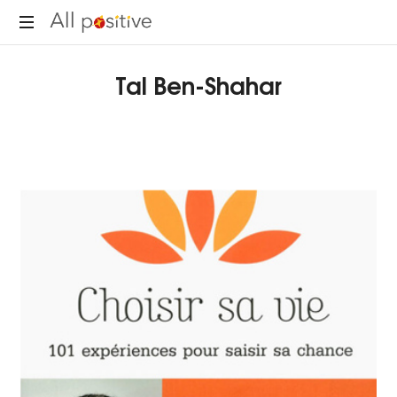
All
"L'énergie
Positive
Tal Ben-Shahar
pour
se
réinventer."