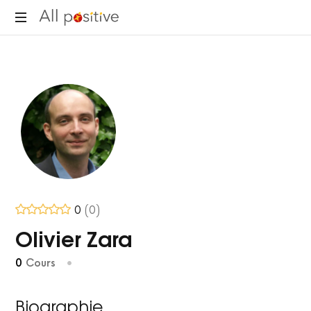
All
"L'énergie
Positive
pour
se
réinventer."
0
(0)
Olivier Zara
0
Cours
•
Biographie