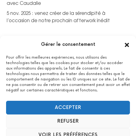
avec Caudalie
5 nov. 2025 : venez créer de la sérendipité à
l’occasion de notre prochain afterwork inédit
Gérer le consentement
Pour offrir les meilleures expériences, nous utilisons des
technologies telles que les cookies pour stocker et/ou accéder
aux informations des appareils. Le fait de consentir à ces
technologies nous permettra de traiter des données telles que le
comportement de navigation ou les ID uniques sur ce site. Le fait de
ne pas consentir ou de retirer son consentement peut avoir un effet
négatif sur certaines caractéristiques et fonctions.
La certification qualité a été délivrée au titre de la catégorie
suivante : actions de formations.
Voir le certificat
ACCEPTER
REFUSER
2022 All Positive – Tous droits réservés –
Contact
–
Mentions
VOIR LES PRÉFÉRENCES