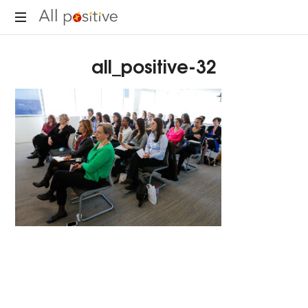
All
"L'énergie
Positive
all_positive-32
pour
se
réinventer."