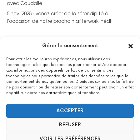
avec Caudalie
5 nov. 2025 : venez créer de la sérendipité à
l’occasion de notre prochain afterwork inédit
Gérer le consentement
Pour offrir les meilleures expériences, nous utilisons des
technologies telles que les cookies pour stocker et/ou accéder
aux informations des appareils. Le fait de consentir à ces
technologies nous permettra de traiter des données telles que le
comportement de navigation ou les ID uniques sur ce site. Le fait de
ne pas consentir ou de retirer son consentement peut avoir un effet
négatif sur certaines caractéristiques et fonctions.
La certification qualité a été délivrée au titre de la catégorie
suivante : actions de formations.
Voir le certificat
ACCEPTER
REFUSER
2022 All Positive – Tous droits réservés –
Contact
–
Mentions
VOIR LES PRÉFÉRENCES