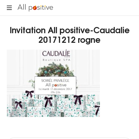
All
"L'énergie
Positive
Invitation All positive-Caudalie
pour
se
20171212 rogne
réinventer."