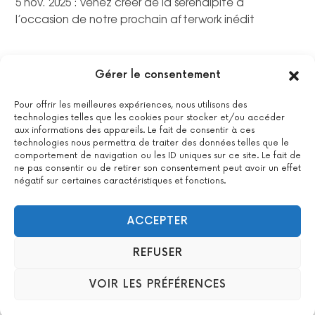
5 nov. 2025 : venez créer de la sérendipité à
l’occasion de notre prochain afterwork inédit
Gérer le consentement
Pour offrir les meilleures expériences, nous utilisons des
technologies telles que les cookies pour stocker et/ou accéder
aux informations des appareils. Le fait de consentir à ces
technologies nous permettra de traiter des données telles que le
comportement de navigation ou les ID uniques sur ce site. Le fait de
ne pas consentir ou de retirer son consentement peut avoir un effet
négatif sur certaines caractéristiques et fonctions.
La certification qualité a été délivrée au titre de la catégorie
suivante : actions de formations.
Voir le certificat
ACCEPTER
REFUSER
2022 All Positive – Tous droits réservés –
Contact
–
Mentions
VOIR LES PRÉFÉRENCES
légales
– Design : Woyo –
formation & agence WordPress